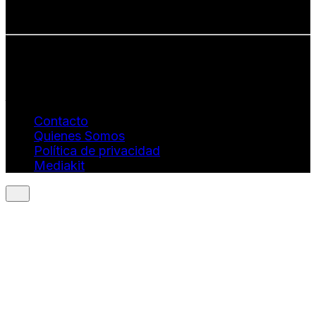
• Estética con propósito
Info: hola@revistaquantums.com
Dirección Creativa y General. Wendy Gómez:
revistaquantums@gmail.com
Dirección Estratégica y General. Juan Borges:
juan.borges@luxstyleconsulting.com
Contacto
Quienes Somos
Política de privacidad
Mediakit