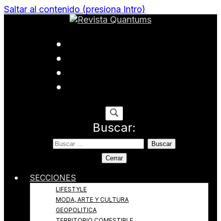
Saltar al contenido (presiona Intro)
Todo sobre Moda, cultura, gastronomía y estilo de
Revista Quantums
vida
Buscar:
Cerrar
SECCIONES
LIFESTYLE
MODA, ARTE Y CULTURA
GEOPOLITICA
TERRITORIO COMESTIBLE