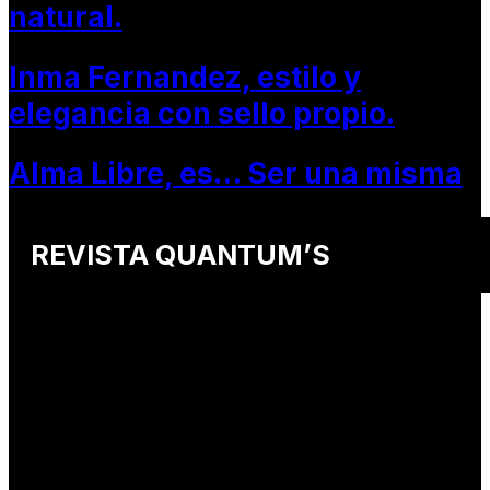
natural.
Inma Fernandez, estilo y
elegancia con sello propio.
Alma Libre, es… Ser una misma
REVISTA QUANTUM’S
Una revista internacional de moda, arte y lifestyle
que conecta miradas de distintos
países y culturas.
Defendemos:
• Creatividad auténtica
• Diversidad cultural
• Talento emergente
• Estilo de vida consciente