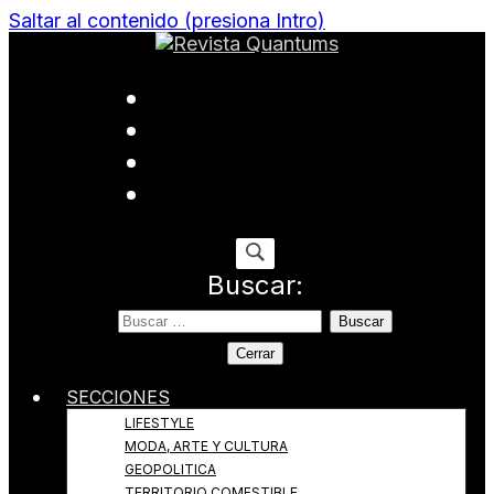
Saltar al contenido (presiona Intro)
Todo sobre Moda, cultura, gastronomía y estilo de
Revista Quantums
vida
Buscar:
Cerrar
SECCIONES
LIFESTYLE
MODA, ARTE Y CULTURA
GEOPOLITICA
TERRITORIO COMESTIBLE