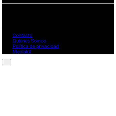
Info: hola@revistaquantums.com
Dirección Creativa y General. Wendy Gómez:
revistaquantums@gmail.com
Dirección Estratégica y General. Juan Borges:
juan.borges@luxstyleconsulting.com
Contacto
Quienes Somos
Política de privacidad
Mediakit