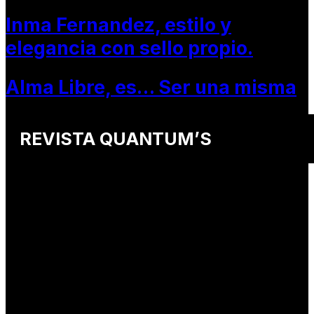
Inma Fernandez, estilo y
elegancia con sello propio.
Alma Libre, es… Ser una misma
REVISTA QUANTUM’S
Una revista internacional de moda, arte y lifestyle
que conecta miradas de distintos
países y culturas.
Defendemos:
• Creatividad auténtica
• Diversidad cultural
• Talento emergente
• Estilo de vida consciente
• Estética con propósito