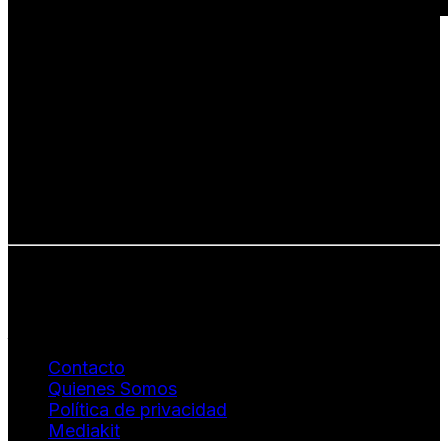
Una revista internacional de moda, arte y lifestyle
que conecta miradas de distintos
países y culturas.
Defendemos:
• Creatividad auténtica
• Diversidad cultural
• Talento emergente
• Estilo de vida consciente
• Estética con propósito
Info: hola@revistaquantums.com
Dirección Creativa y General. Wendy Gómez:
revistaquantums@gmail.com
Dirección Estratégica y General. Juan Borges:
juan.borges@luxstyleconsulting.com
Contacto
Quienes Somos
Política de privacidad
Mediakit