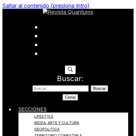
Saltar al contenido (presiona Intro)
Todo sobre Moda, cultura, gastronomía y estilo de
Revista Quantums
vida
Buscar:
Cerrar
SECCIONES
LIFESTYLE
MODA, ARTE Y CULTURA
GEOPOLITICA
TERRITORIO COMESTIBLE