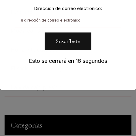
Dirección de correo electrónico:
Fundatul
Moda con Alma
Horizonte cuántico
Esto se cerrará en
16
segundos
El rocio entre dos aguas
La vida bajo presión
Categorías