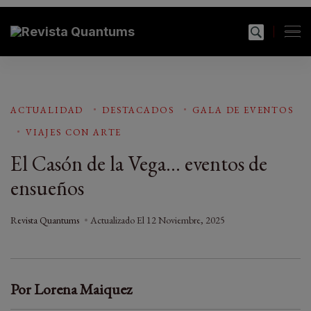
modal-check
Revista Quantums
Todo sobre Moda, cultura, gastronomía y estilo de
vida
ACTUALIDAD
DESTACADOS
GALA DE EVENTOS
VIAJES CON ARTE
El Casón de la Vega… eventos de
ensueños
Revista Quantums
Actualizado El
12 Noviembre, 2025
Por Lorena Maiquez