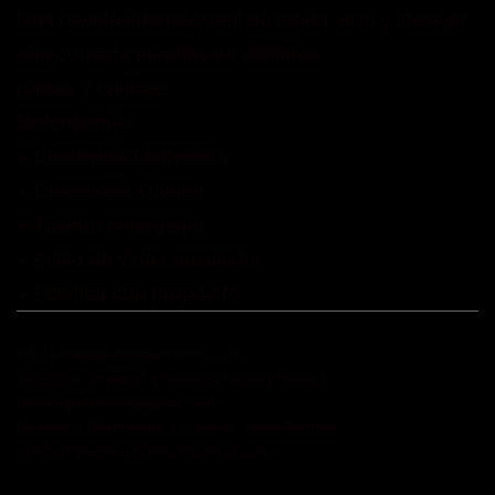
Una revista internacional de moda, arte y lifestyle
que conecta miradas de distintos
países y culturas.
Defendemos:
• Creatividad auténtica
• Diversidad cultural
• Talento emergente
• Estilo de vida consciente
• Estética con propósito
Info: hola@revistaquantums.com
Dirección Creativa y General. Wendy Gómez:
revistaquantums@gmail.com
Dirección Estratégica y General. Juan Borges:
juan.borges@luxstyleconsulting.com