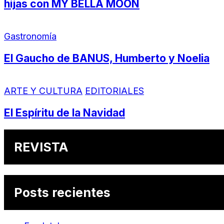
hijas con MY BELLA MOON
Gastronomía
El Gaucho de BANUS, Humberto y Noelia
ARTE Y CULTURA
EDITORIALES
El Espíritu de la Navidad
REVISTA
Posts recientes