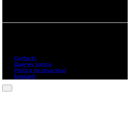
• Talento emergente
• Estilo de vida consciente
• Estética con propósito
Info: hola@revistaquantums.com
Dirección Creativa y General. Wendy Gómez:
revistaquantums@gmail.com
Dirección Estratégica y General. Juan Borges:
juan.borges@luxstyleconsulting.com
Contacto
Quienes Somos
Política de privacidad
Mediakit