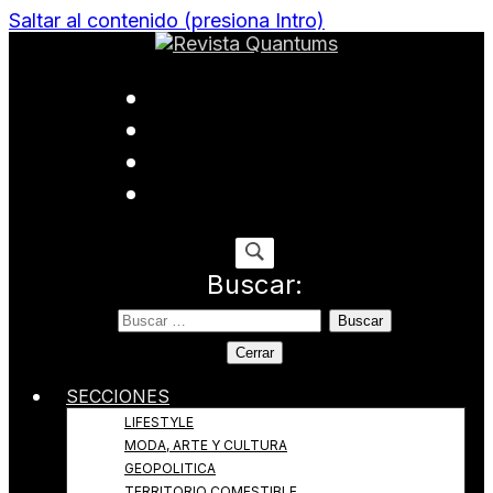
Saltar al contenido (presiona Intro)
Todo sobre Moda, cultura, gastronomía y estilo de
Revista Quantums
vida
Buscar:
Cerrar
SECCIONES
LIFESTYLE
MODA, ARTE Y CULTURA
GEOPOLITICA
TERRITORIO COMESTIBLE