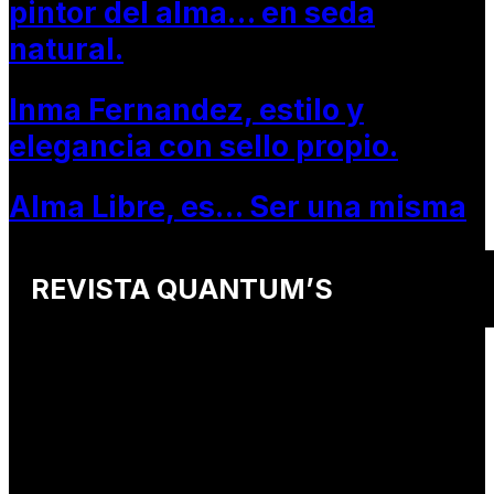
pintor del alma… en seda
natural.
Inma Fernandez, estilo y
elegancia con sello propio.
Alma Libre, es… Ser una misma
REVISTA QUANTUM’S
Una revista internacional de moda, arte y lifestyle
que conecta miradas de distintos
países y culturas.
Defendemos:
• Creatividad auténtica
• Diversidad cultural