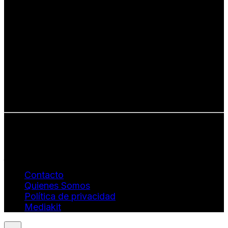
Una revista internacional de moda, arte y lifestyle
que conecta miradas de distintos
países y culturas.
Defendemos:
• Creatividad auténtica
• Diversidad cultural
• Talento emergente
• Estilo de vida consciente
• Estética con propósito
Info: hola@revistaquantums.com
Dirección Creativa y General. Wendy Gómez:
revistaquantums@gmail.com
Dirección Estratégica y General. Juan Borges:
juan.borges@luxstyleconsulting.com
Contacto
Quienes Somos
Política de privacidad
Mediakit