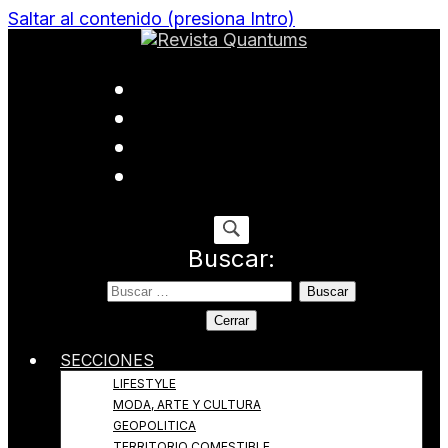
Saltar al contenido (presiona Intro)
Todo sobre Moda, cultura, gastronomía y estilo de
Revista Quantums
vida
Buscar:
Cerrar
SECCIONES
LIFESTYLE
MODA, ARTE Y CULTURA
GEOPOLITICA
TERRITORIO COMESTIBLE