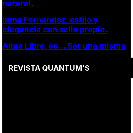
natural.
Inma Fernandez, estilo y
elegancia con sello propio.
Alma Libre, es… Ser una misma
REVISTA QUANTUM’S
Una revista internacional de moda, arte y lifestyle
que conecta miradas de distintos
países y culturas.
Defendemos:
• Creatividad auténtica
• Diversidad cultural
• Talento emergente
• Estilo de vida consciente