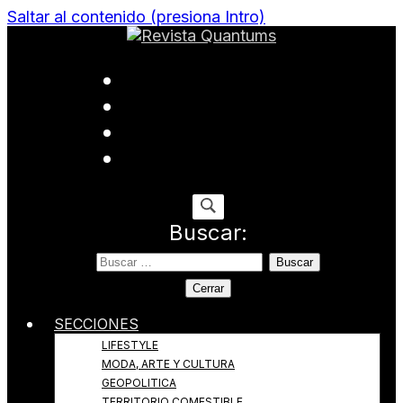
Saltar al contenido (presiona Intro)
Todo sobre Moda, cultura, gastronomía y estilo de
Revista Quantums
vida
Buscar:
Cerrar
SECCIONES
LIFESTYLE
MODA, ARTE Y CULTURA
GEOPOLITICA
TERRITORIO COMESTIBLE