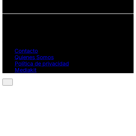
• Estética con propósito
Info: hola@revistaquantums.com
Dirección Creativa y General. Wendy Gómez:
revistaquantums@gmail.com
Dirección Estratégica y General. Juan Borges:
juan.borges@luxstyleconsulting.com
Contacto
Quienes Somos
Política de privacidad
Mediakit