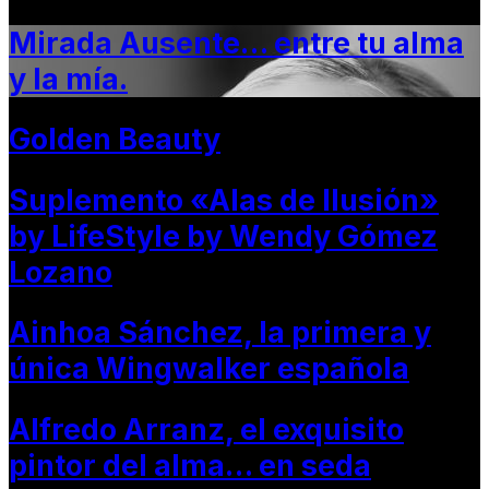
Mirada Ausente… entre tu alma
y la mía.
Golden Beauty
Suplemento «Alas de Ilusión»
by LifeStyle by Wendy Gómez
Lozano
Ainhoa Sánchez, la primera y
única Wingwalker española
Alfredo Arranz, el exquisito
pintor del alma… en seda