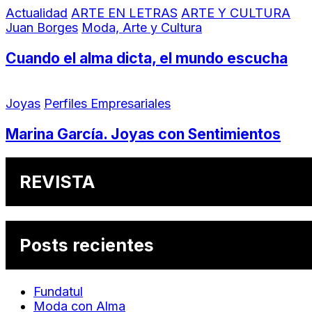
Actualidad
ARTE EN LETRAS
ARTE Y CULTURA
Juan Borges
Moda, Arte y Cultura
Cuando el alma dicta, el mundo escucha
Joyas
Perfiles Empresariales
Marina García. Joyas con Sentimientos
REVISTA
Posts recientes
Fundatul
Moda con Alma