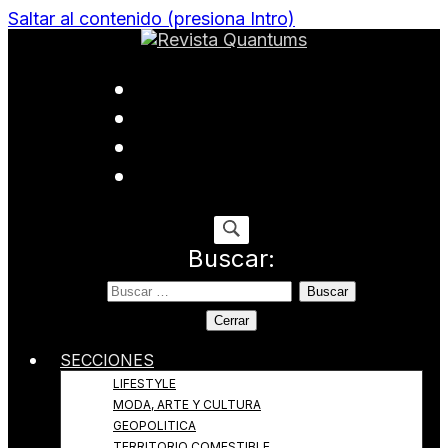
Saltar al contenido (presiona Intro)
Todo sobre Moda, cultura, gastronomía y estilo de
Revista Quantums
vida
Buscar:
Cerrar
SECCIONES
LIFESTYLE
MODA, ARTE Y CULTURA
GEOPOLITICA
TERRITORIO COMESTIBLE