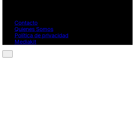
revistaquantums@gmail.com
Dirección Estratégica y General. Juan Borges:
juan.borges@luxstyleconsulting.com
Contacto
Quienes Somos
Política de privacidad
Mediakit