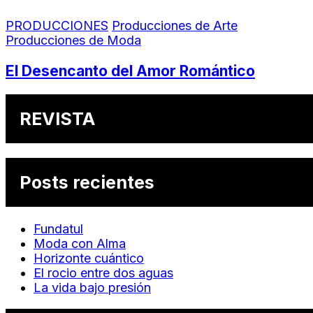
PRODUCCIONES
Producciones de Arte
Producciones de Moda
El Desencanto del Amor Romántico
REVISTA
Posts recientes
Fundatul
Moda con Alma
Horizonte cuántico
El rocio entre dos aguas
La vida bajo presión