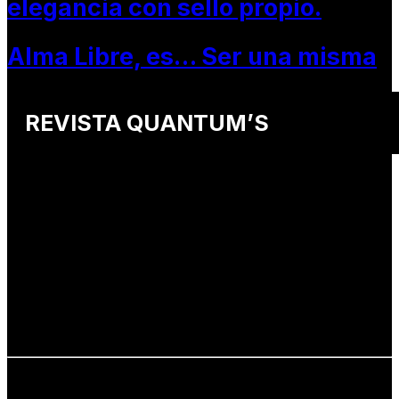
elegancia con sello propio.
Alma Libre, es… Ser una misma
REVISTA QUANTUM’S
Una revista internacional de moda, arte y lifestyle
que conecta miradas de distintos
países y culturas.
Defendemos:
• Creatividad auténtica
• Diversidad cultural
• Talento emergente
• Estilo de vida consciente
• Estética con propósito
Info: hola@revistaquantums.com
Dirección Creativa y General. Wendy Gómez: