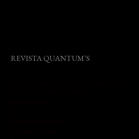
REVISTA QUANTUM’S
Una revista internacional de moda, arte y lifestyle
que conecta miradas de distintos
países y culturas.
Defendemos:
• Creatividad auténtica
• Diversidad cultural