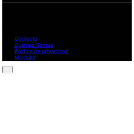
Info: hola@revistaquantums.com
Dirección Creativa y General. Wendy Gómez:
revistaquantums@gmail.com
Dirección Estratégica y General. Juan Borges:
juan.borges@luxstyleconsulting.com
Contacto
Quienes Somos
Política de privacidad
Mediakit