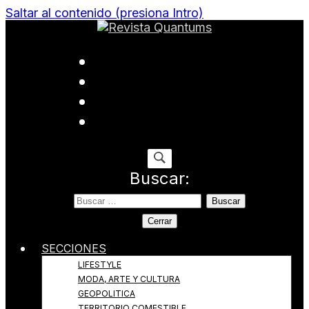
Saltar al contenido (presiona Intro)
Todo sobre Moda, cultura, gastronomía y estilo de
Revista Quantums
vida
Buscar:
Cerrar
SECCIONES
LIFESTYLE
MODA, ARTE Y CULTURA
GEOPOLITICA
TERRITORIO COMESTIBLE