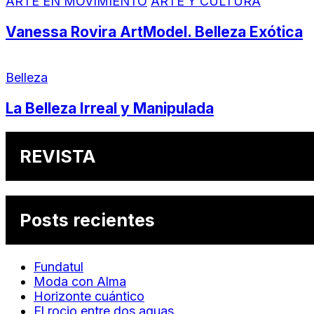
ARTE EN MOVIMIENTO
ARTE Y CULTURA
Vanessa Rovira ArtModel. Belleza Exótica
Belleza
La Belleza Irreal y Manipulada
REVISTA
Posts recientes
Fundatul
Moda con Alma
Horizonte cuántico
El rocio entre dos aguas