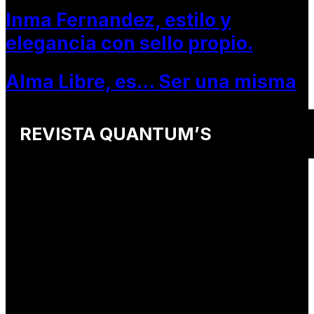
Inma Fernandez, estilo y
elegancia con sello propio.
Alma Libre, es… Ser una misma
REVISTA QUANTUM’S
Una revista internacional de moda, arte y lifestyle
que conecta miradas de distintos
países y culturas.
Defendemos:
• Creatividad auténtica
• Diversidad cultural
• Talento emergente
• Estilo de vida consciente
• Estética con propósito