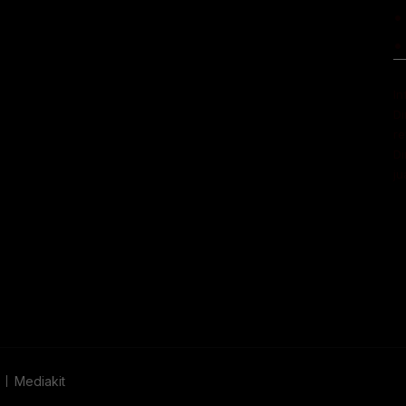
•
•
In
Di
r
Di
ju
Mediakit