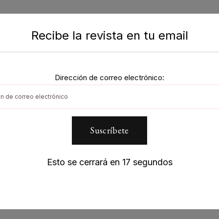
Recibe la revista en tu email
EDITORIALES
Dirección de correo electrónico:
Amar sin Límites… Amar sin Barreras.
Parte III
Esto se cerrará en
17
segundos