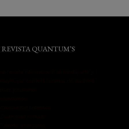
REVISTA QUANTUM’S
na revista internacional de moda, arte y
ifestyle que conecta miradas de distintos
aíses y culturas.
efendemos:
 Creatividad auténtica
 Diversidad cultural
 Talento emergente