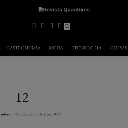
modal-check
estilo de vida
GASTRONOMÍA
MODA
TECNOLOGIA
CAUSAS
12
uantums
Actualizado El
26 Julio, 2023