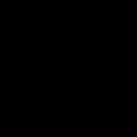
 Estilo de vida consciente
 Estética con propósito
fo: hola@revistaquantums.com
rección Creativa y General. Wendy Gómez:
evistaquantums@gmail.com
rección Estratégica y General. Juan Borges:
an.borges@luxstyleconsulting.com