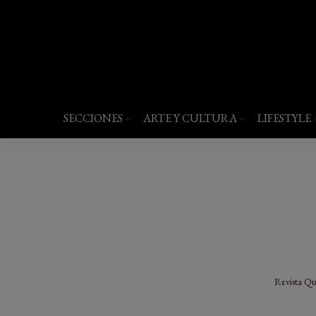
Revista Quantums
Todo sobre Moda, cultura, gastronomía y 
SECCIONES
ARTE Y CULTURA
LIFESTYLE
Revista Q