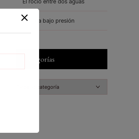
El rocio entre dos aguas
La vida bajo presión
Categorías