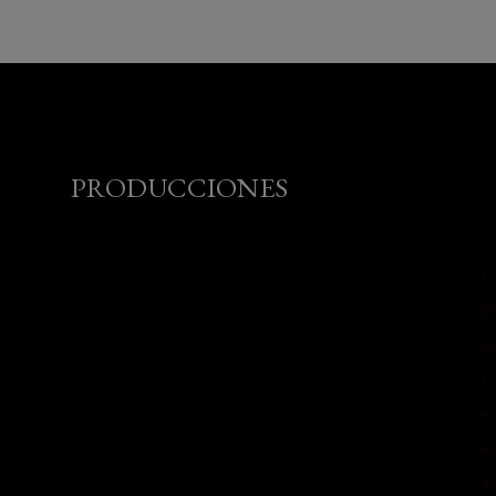
PRODUCCIONES
U
l
p
D
•
•
•