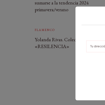
sumarse a la tendencia 2024
primavera/verano
FLAMENCO
Yolanda Rivas. Colección
«RESILENCIA»