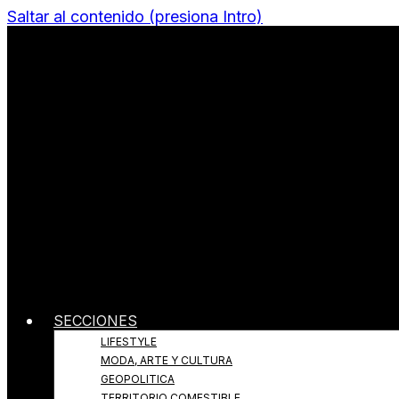
Saltar al contenido (presiona Intro)
Todo sobre Moda, cultura, gastronomía y estilo de v
Revista Quantums
SECCIONES
LIFESTYLE
MODA, ARTE Y CULTURA
GEOPOLITICA
TERRITORIO COMESTIBLE