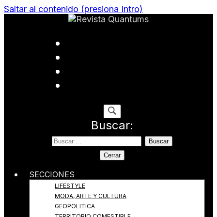
Saltar al contenido (presiona Intro)
Todo sobre Moda, cultura, gastronomía y estilo de
Revista Quantums
vida
Buscar:
Cerrar
SECCIONES
LIFESTYLE
MODA, ARTE Y CULTURA
GEOPOLITICA
TERRITORIO COMESTIBLE