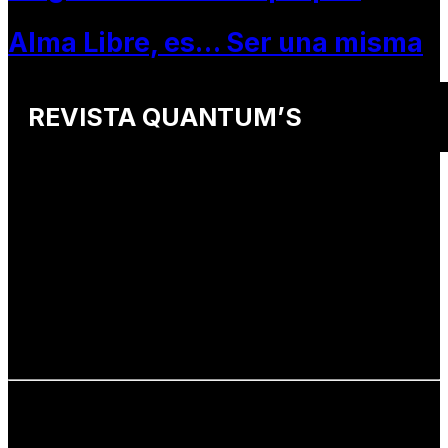
Alma Libre, es… Ser una misma
REVISTA QUANTUM’S
Una revista internacional de moda, arte y lifestyle
que conecta miradas de distintos
países y culturas.
Defendemos:
• Creatividad auténtica
• Diversidad cultural
• Talento emergente
• Estilo de vida consciente
• Estética con propósito
Info: hola@revistaquantums.com
Dirección Creativa y General. Wendy Gómez:
revistaquantums@gmail.com