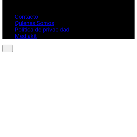
Dirección Estratégica y General. Juan Borges:
juan.borges@luxstyleconsulting.com
Contacto
Quienes Somos
Política de privacidad
Mediakit