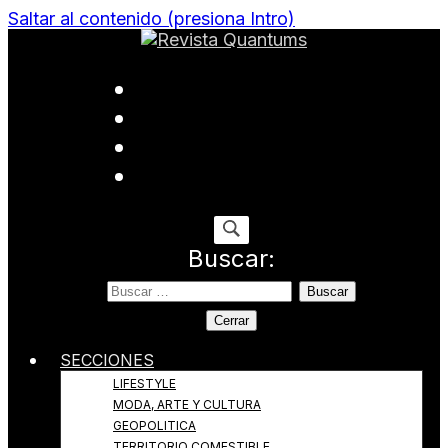
Saltar al contenido (presiona Intro)
Todo sobre Moda, cultura, gastronomía y estilo de
Revista Quantums
vida
Buscar:
Cerrar
SECCIONES
LIFESTYLE
MODA, ARTE Y CULTURA
GEOPOLITICA
TERRITORIO COMESTIBLE