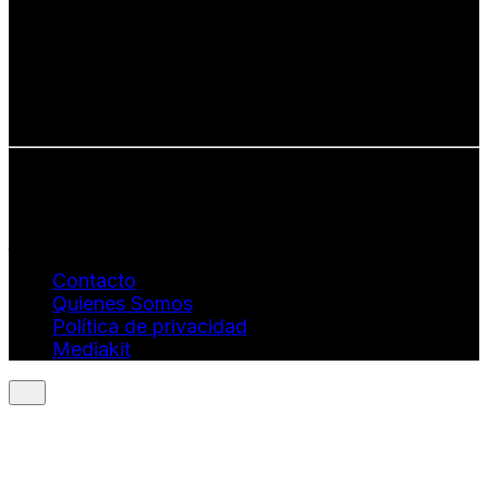
Defendemos:
• Creatividad auténtica
• Diversidad cultural
• Talento emergente
• Estilo de vida consciente
• Estética con propósito
Info: hola@revistaquantums.com
Dirección Creativa y General. Wendy Gómez:
revistaquantums@gmail.com
Dirección Estratégica y General. Juan Borges:
juan.borges@luxstyleconsulting.com
Contacto
Quienes Somos
Política de privacidad
Mediakit