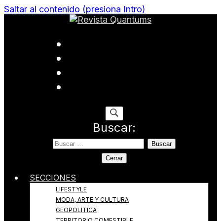
Saltar al contenido (presiona Intro)
Todo sobre Moda, cultura, gastronomía y estilo de
Revista Quantums
vida
Buscar:
Cerrar
SECCIONES
LIFESTYLE
MODA, ARTE Y CULTURA
GEOPOLITICA
TERRITORIO COMESTIBLE