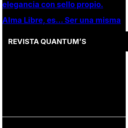
elegancia con sello propio.
Alma Libre, es… Ser una misma
REVISTA QUANTUM’S
Una revista internacional de moda, arte y lifestyle
que conecta miradas de distintos
países y culturas.
Defendemos:
• Creatividad auténtica
• Diversidad cultural
• Talento emergente
• Estilo de vida consciente
• Estética con propósito
Info: hola@revistaquantums.com
Dirección Creativa y General. Wendy Gómez: