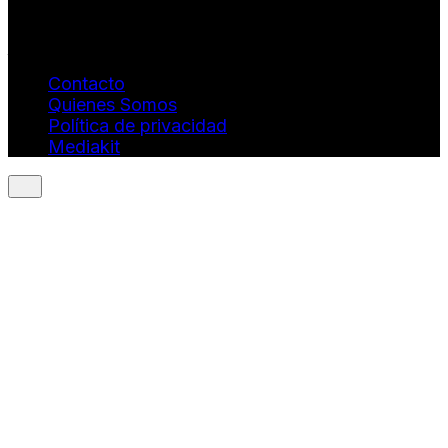
revistaquantums@gmail.com
Dirección Estratégica y General. Juan Borges:
juan.borges@luxstyleconsulting.com
Contacto
Quienes Somos
Política de privacidad
Mediakit