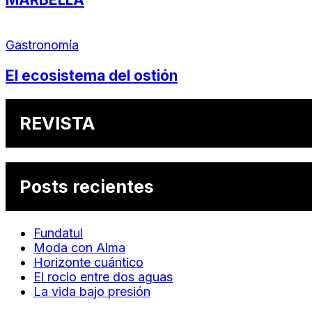
Gastronomía
El ecosistema del ostión
REVISTA
Posts recientes
Fundatul
Moda con Alma
Horizonte cuántico
El rocio entre dos aguas
La vida bajo presión